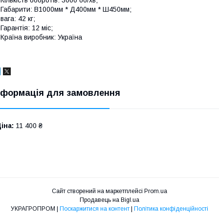
 Габарити: В1000мм * Д400мм * Ш450мм;
 вага: 42 кг;
 Гарантія: 12 міс;
 Країна виробник: Україна
нформація для замовлення
іна:
11 400 ₴
Сайт створений на маркетплейсі
Prom.ua
Продавець на Bigl.ua
УКРАГРОПРОМ |
Поскаржитися на контент
|
Політика конфіденційності