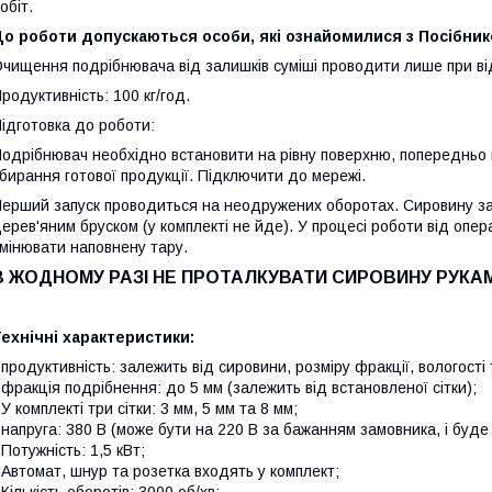
обіт.
о роботи допускаються особи, які ознайомилися з Посібнико
чищення подрібнювача від залишків суміші проводити лише при в
родуктивність: 100 кг/год.
ідготовка до роботи:
одрібнювач необхідно встановити на рівну поверхню, попередньо в
бирання готової продукції. Підключити до мережі.
ерший запуск проводиться на неодружених оборотах. Сировину за
ерев'яним бруском (у комплекті не йде). У процесі роботи від опе
мінювати наповнену тару.
В ЖОДНОМУ РАЗІ НЕ ПРОТАЛКУВАТИ СИРОВИНУ РУКАМ
ехнічні характеристики:
 продуктивність: залежить від сировини, розміру фракції, вологості 
 фракція подрібнення: до 5 мм (залежить від встановленої сітки);
 У комплекті три сітки: 3 мм, 5 мм та 8 мм;
 напруга: 380 В (може бути на 220 В за бажанням замовника, і буде
 Потужність: 1,5 кВт;
 Автомат, шнур та розетка входять у комплект;
 Кількість оборотів: 3000 об/хв;