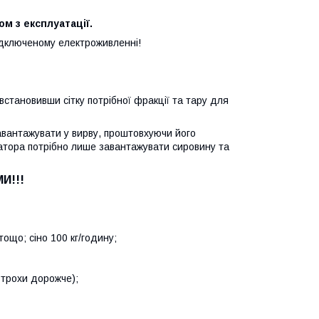
м з експлуатації.
ідключеному електроживленні!
становивши сітку потрібної фракції та тару для
вантажувати у вирву, проштовхуючи його
ратора потрібно лише завантажувати сировину та
И!!!
тощо; сіно 100 кг/годину;
 трохи дорожче);