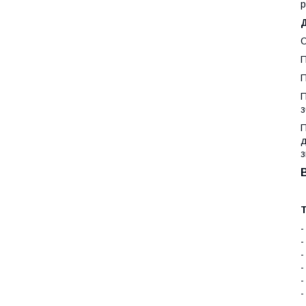
р
Д
О
П
П
П
з
П
д
з
Т
-
-
-
-
-
-
-