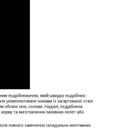
льним подрібнювачем, який швидко подрібнює
ання укомплектоване ножами із загартованої сталі
і обсяги сіна, соломи. Надалі, подрібнена
 корму та виготовлення паливних пелет або
ісля повного закінчення складально-монтажних