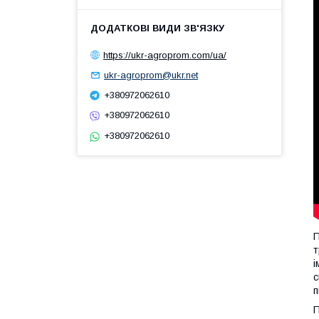
https://ukr-agroprom.com/ua/
ukr-agroprom@ukr.net
+380972062610
+380972062610
+380972062610
П
т
і
с
п
П