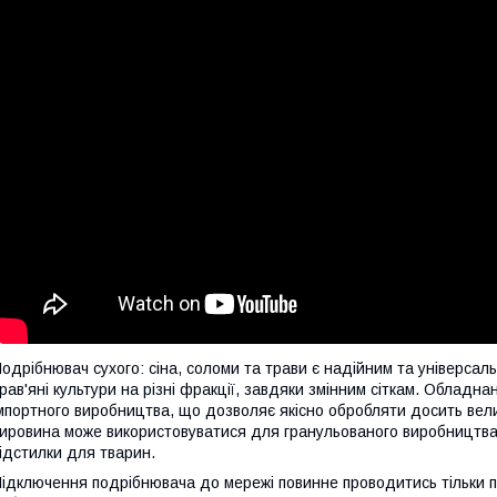
одрібнювач сухого: сіна, соломи та трави є надійним та універса
рав'яні культури на різні фракції, завдяки змінним сіткам. Обладн
мпортного виробництва, що дозволяє якісно обробляти досить велик
ировина може використовуватися для гранульованого виробництва
ідстилки для тварин.
ідключення подрібнювача до мережі повинне проводитись тільки п