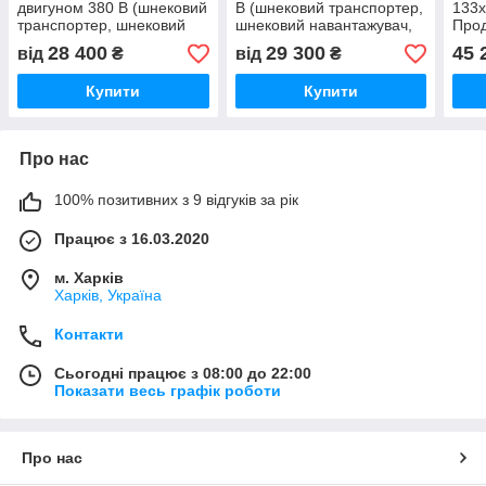
двигуном 380 В (шнековий
В (шнековий транспортер,
133х
транспортер, шнековий
шнековий навантажувач,
Прод
навантажувач,
зернометач, завантажувач
28 400
29 300
45 
від
₴
від
₴
завантажувач зерна)
зерна)
Купити
Купити
Про нас
100% позитивних з 9 відгуків за рік
Працює з 16.03.2020
м. Харків
Харків, Україна
Контакти
Сьогодні працює з 08:00 до 22:00
Показати весь графік роботи
Про нас