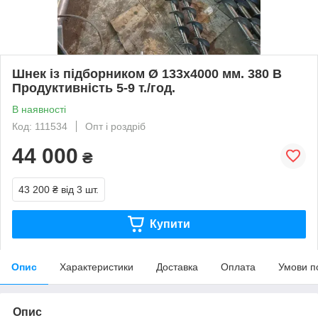
Шнек із підборником Ø 133х4000 мм. 380 В
Продуктивність 5-9 т./год.
В наявності
Код: 111534
Опт і роздріб
44 000
₴
43 200 ₴
від 3 шт.
Купити
Опис
Характеристики
Доставка
Оплата
Умови п
Опис