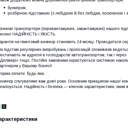
бункером;
розбірною підставкою (з лебідкою й без лебідки, посиленою і 
некові транспортери (перевантажувачі, завантажувачі) нашого підп
исокої НАДІЙНІСТЬ і ЯКІСТЬ.
арантія на гвинтовий конвеєр становить 24 місяці. Проводиться сер
а підставі регулярних випробувань і пропозицій споживачів ведеть
остачають як адресні в господарстві автотранспортом, так і чере
Делівері» тощо. Постійні замовники користуються системою накоп
артнером у Вашому бізнесі!
орма оплати: будь-яка.
онвеєр слугуватиме вам довгі роки. Основним принципом нашої комп
еалізується. Надійність і безпека — ключові характеристики, яким 
арактеристики