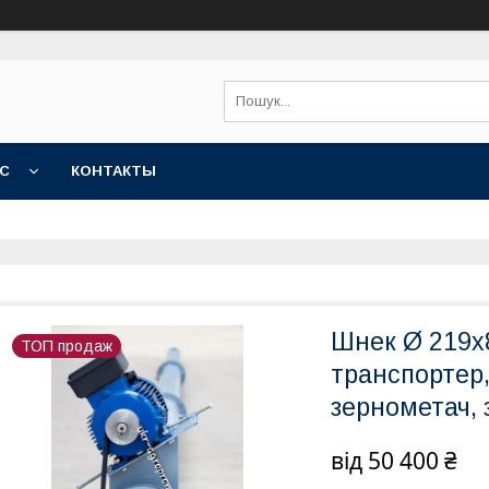
АС
КОНТАКТЫ
Шнек Ø 219х
ТОП продаж
транспортер
зернометач, 
від
50 400 ₴