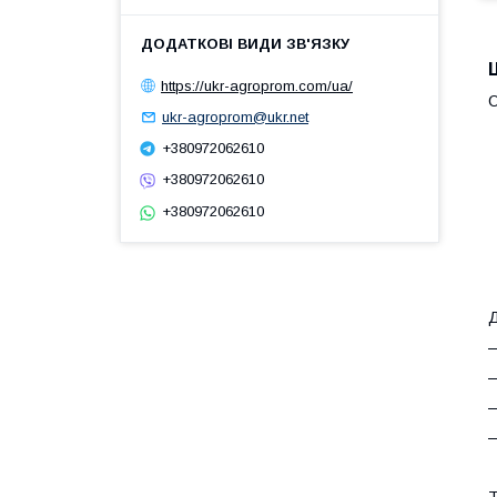
https://ukr-agroprom.com/ua/
О
ukr-agroprom@ukr.net
+380972062610
+380972062610
+380972062610
Д
—
—
—
—
Т