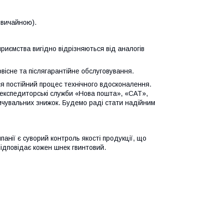
звичайною).
риємства вигідно відрізняються від аналогів
вісне та післягарантійне обслуговування.
ся постійний процес технічного вдосконалення.
з експедиторські служби «Нова пошта», «САТ»,
ичувальних знижок. Будемо раді стати надійним
анії є суворий контроль якості продукції, що
відповідає кожен шнек гвинтовий.