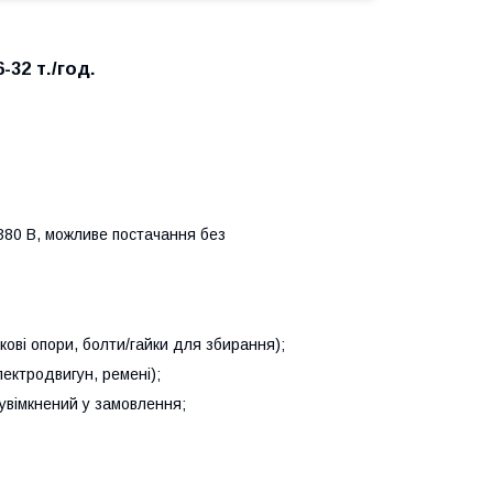
32 т./год.
380 В, можливе постачання без
кові опори, болти/гайки для збирання);
лектродвигун, ремені);
увімкнений у замовлення;