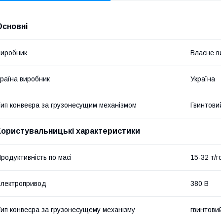
Основні
иробник
Власне в
раїна виробник
Україна
ип конвеєра за грузонесущим механізмом
Гвинтови
Користувальницькі характеристики
родуктивність по масі
15-32 т/г
лектропривод
380 В
ип конвеєра за грузонесущему механізму
гвинтови