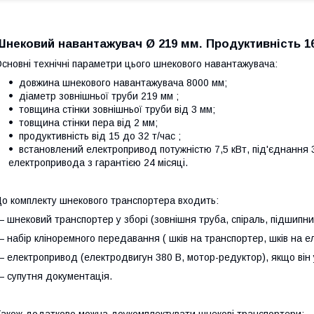
Шнековий навантажувач Ø 219 мм. Продуктивність 16-
сновні технічні параметри цього шнекового навантажувача:
довжина шнекового навантажувача 8000 мм;
діаметр зовнішньої труби 219 мм ;
товщина стінки зовнішньої труби від 3 мм;
товщина стінки пера від 2 мм;
продуктивність від 15 до 32 т/час ;
встановлений електропривод потужністю 7,5 кВт, під'єднання 
електропривода з гарантією 24 місяці.
о комплекту шнекового транспортера входить:
 шнековий транспортер у зборі (зовнішня труба, спіраль, підшипни
 набір кліноремного передавання ( шків на транспортер, шків на е
 електропривод (електродвигун 380 В, мотор-редуктор), якщо він 
 супутня документація.
акож додатково можна доукомплектувати шнекові транспортери: