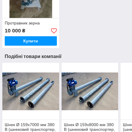
Протравник зерна
10 000
₴
Купити
Подібні товари компанії
Шнек Ø 159х7000 мм 380
Шнек Ø 159х8000 мм 380
Шне
В (шнековий транспортер,
В (шнековий транспортер,
(шне