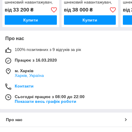
шнековий навантажувач,
шнековий навантажувач,
шнек
зернометач, завантажувач
зернометач, завантажувач
зерн
33 200
38 000
від
₴
від
₴
від
зерна)
зерна)
зерн
Купити
Купити
Про нас
100% позитивних з 9 відгуків за рік
Працює з 16.03.2020
м. Харків
Харків, Україна
Контакти
Сьогодні працює з 08:00 до 22:00
Показати весь графік роботи
Про нас