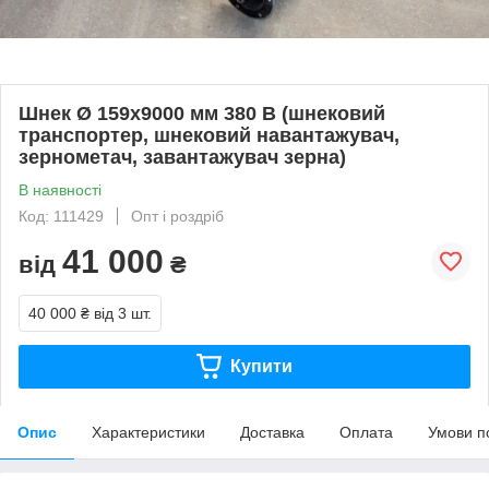
Шнек Ø 159х9000 мм 380 В (шнековий
транспортер, шнековий навантажувач,
зернометач, завантажувач зерна)
В наявності
Код: 111429
Опт і роздріб
41 000
від
₴
40 000 ₴
від 3 шт.
Купити
Опис
Характеристики
Доставка
Оплата
Умови п