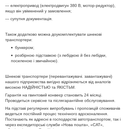
— електропривод (електродвигун 380 В, мотор-редуктор),
якщо він увімкнений у замовлення;
— супутня документація.
Також додатково можна доукомплектувати шнекові
транспортери:
бункером;
розбірною підставкою (з лебідкою й без лебідки,
посиленою і звичайною).
Шнекові транспортери (перевантажувачі. завантажувачі)
нашого підприємства вигідно відрізняються від аналогів
високою НАДІЙНІСТЬЮ та ЯКІСТЬМ.
Гарантія на гвинтовий конвеєр становить 24 місяці.
Проводиться сервісне та післягарантійне обслуговування.
На підставі регулярних випробувань і пропозицій споживачів
ведеться постійний процес технічного вдосконалення.
Постачають як адресні в господарстві автотранспортом, так і
через експедиторські служби «Нова пошта», «САТ»,