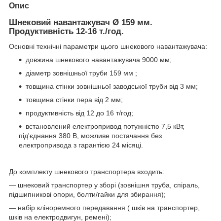
Опис
Шнековий навантажувач Ø 159 мм.
Продуктивність 12-16 т./год.
Основні технічні параметри цього шнекового навантажувача:
довжина шнекового навантажувача 9000 мм;
діаметр зовнішньої труби 159 мм ;
товщина стінки зовнішньої заводської труби від 3 мм;
товщина стінки пера від 2 мм;
продуктивність від 12 до 16 т/год;
встановлений електропривод потужністю 7,5 кВт,
під'єднання 380 В, можливе постачання без
електропривода з гарантією 24 місяці.
До комплекту шнекового транспортера входить:
— шнековий транспортер у зборі (зовнішня труба, спіраль,
підшипникові опори, болти/гайки для збирання);
— набір кліноремного передавання ( шків на транспортер,
шків на електродвигун, ремені);