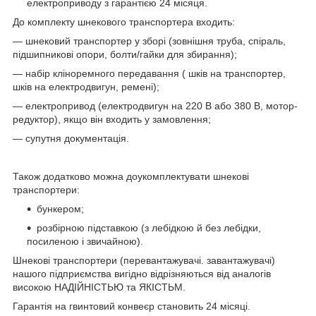
електроприводу з гарантією 24 місяця.
До комплекту шнекового транспортера входить:
— шнековий транспортер у зборі (зовнішня труба, спіраль,
підшипникові опори, болти/гайки для збирання);
— набір кліноремного передавання ( шків на транспортер,
шків на електродвигун, ремені);
— електропривод (електродвигун на 220 В або 380 В, мотор-
редуктор), якщо він входить у замовлення;
— супутня документація.
Також додатково можна доукомплектувати шнекові
транспортери:
бункером;
розбірною підставкою (з лебідкою й без лебідки,
посиленою і звичайною).
Шнекові транспортери (перевантажувачі. завантажувачі)
нашого підприємства вигідно відрізняються від аналогів
високою НАДІЙНІСТЬЮ та ЯКІСТЬМ.
Гарантія на гвинтовий конвеєр становить 24 місяці.