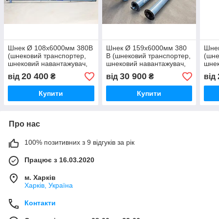
Шнек Ø 108х6000мм 380В
Шнек Ø 159х6000мм 380
Шне
(шнековий транспортер,
В (шнековий транспортер,
(шне
шнековий навантажувач,
шнековий навантажувач,
шнек
зернометач, завантажувач
зернометач, завантажувач
зерн
20 400
30 900
від
₴
від
₴
від
зерна)
зерна)
зерн
Купити
Купити
Про нас
100% позитивних з 9 відгуків за рік
Працює з 16.03.2020
м. Харків
Харків, Україна
Контакти