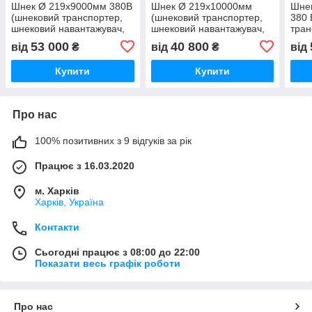
Шнек Ø 219х9000мм 380В
Шнек Ø 219х10000мм
Шне
(шнековий транспортер,
(шнековий транспортер,
380 
шнековий навантажувач,
шнековий навантажувач,
тран
зернометач, завантажувач
зернометач, завантажувач
нава
53 000
40 800
від
₴
від
₴
від
зерна)
зерна)
зерн
зерн
Купити
Купити
Про нас
100% позитивних з 9 відгуків за рік
Працює з 16.03.2020
м. Харків
Харків, Україна
Контакти
Сьогодні працює з 08:00 до 22:00
Показати весь графік роботи
Про нас