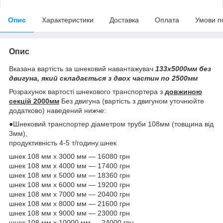
Опис
Характеристики
Доставка
Оплата
Умови п
Опис
Вказана вартість за шнековий навантажувач
133х5000мм без
двигуна, який складається з двох частин по 2500мм
Розрахунок вартості шнекового транспортера з
довжиною
секцій 2000мм
Без двигуна (вартість з двигуном уточнюйте
додатково) наведений нижче:
●Шнековий транспортер діаметром труби 108мм (товщина від
3мм),
продуктивність 4-5 т/годину.шнек
шнек 108 мм х 3000 мм — 16080 грн
шнек 108 мм х 4000 мм — 17400 грн
шнек 108 мм х 5000 мм — 18360 грн
шнек 108 мм х 6000 мм — 19200 грн
шнек 108 мм х 7000 мм — 20400 грн
шнек 108 мм х 8000 мм — 21600 грн
шнек 108 мм х 9000 мм — 23000 грн
шнек 108 мм х 10000 мм — 24000 грн